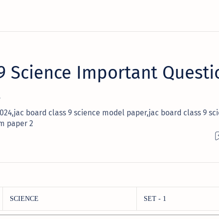
 9 Science Important Questi
4
024,jac board class 9 science model paper,jac board class 9 sc
am paper 2
SCIENCE
SET - 1