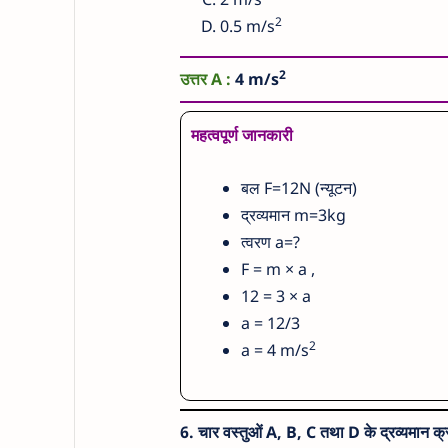
2
0.5 m/s
2
उत्तर A :
4 m/s
महत्वपूर्ण जानकारी
बल F=12N (न्यूटन)
द्रव्यमान m=3kg
त्वरण a=?
F = m × a ,
12 = 3 × a
a = 12/3
2
a = 4 m/s
6.
चार वस्तुओं A, B, C तथा D के द्रव्यमा