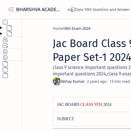
BHARSHVA ACADEMY
Home
9th Exam 2024
Jac Board Class
Paper Set-1 202
class 9 science important questions 2
important questions 2024,class 9 ex
2 years ago
13
JAC BOARD
CLASS 9TH
2024
SUBJECT