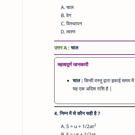
चाल
वेग
विस्थापन
त्वरण
उत्तर A :
चाल
महत्वपूर्ण जानकारी
चाल :
किसी वस्तु द्वारा इकाई समय म
यह एक अदिश राशि है |
4.
निम्न में से कौन सही है ?
2
S = u + 1/2at
S = ut + 1/2at