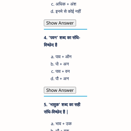
अधिक + अंश
इनमे से कोई नहीं
Show Answer
4. 'पवन'
शब्द का
संधि-
विच्छेद है
पाव + ऑन
पो + अन
पाव + वन
पौ + अन
Show Answer
5. 'भावुक' शब्द का सही
संधि-विच्छेद है |
भाव + उक
भौ + वुक