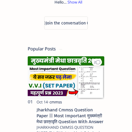
Hello
everyone,
I am
Abhay
Kumar
from
Jamshedpur.
And
welcome
Popular Posts
you to
this
website.
You all
can
download
study
related
notes,
PDF,
videos
etc.
Jharkhand Cmmss Question
here. I
Paper || Most Important मुख्यमंत्री
always
मेधा छात्रवृति Question With Answer
keep
JHARKHAND CMMSS QUESTION
writing