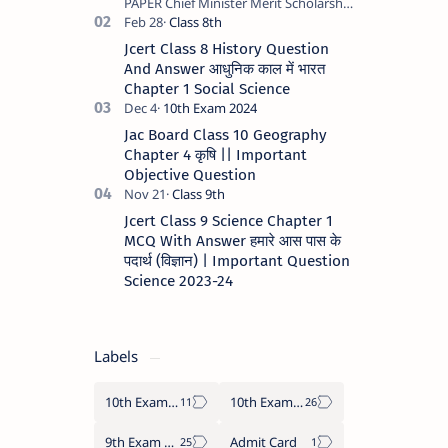
PAPER Chief Minister Merit Scholarship
some
Scheme - 2023 STATE JHARKHAND …
new
study
Jcert Class 8 History Question
related
And Answer आधुनिक काल में भारत
articles
Chapter 1 Social Science
on this
website.
Which
Jac Board Class 10 Geography
is very
Chapter 4 कृषि || Important
beneficial
Objective Question
for
your
Jcert Class 9 Science Chapter 1
study.
MCQ With Answer हमारे आस पास के
पदार्थ (विज्ञान) | Important Question
Science 2023-24
Labels
10th Exam 2024
10th Exam 2025
9th Exam 2024
Admit Card