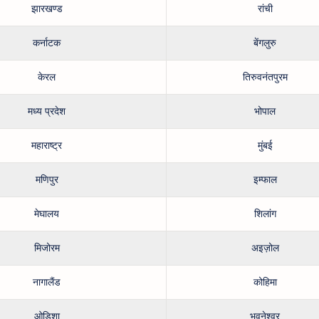
झारखण्ड
रांची
कर्नाटक
बेंगलुरु
केरल
तिरुवनंतपुरम
मध्य प्रदेश
भोपाल
महाराष्ट्र
मुंबई
मणिपुर
इम्फाल
मेघालय
शिलांग
मिजोरम
अइज़ोल
नागालैंड
कोहिमा
ओडिशा
भुवनेश्वर