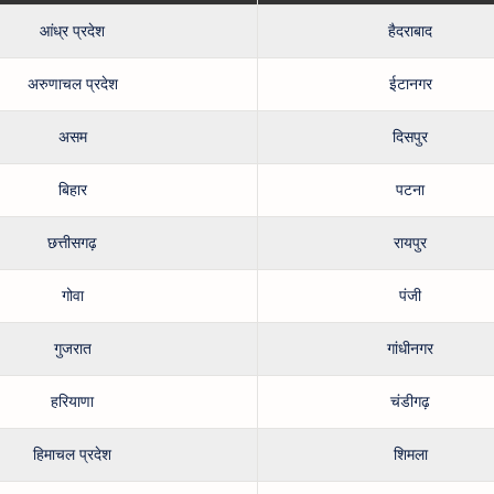
आंध्र प्रदेश
हैदराबाद
अरुणाचल प्रदेश
ईटानगर
असम
दिसपुर
बिहार
पटना
छत्तीसगढ़
रायपुर
गोवा
पंजी
गुजरात
गांधीनगर
हरियाणा
चंडीगढ़
हिमाचल प्रदेश
शिमला